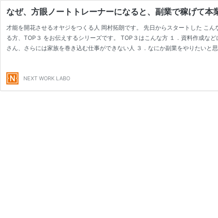
なぜ、方眼ノートトレーナーになると、副業で稼げて本
才能を開花させるオヤジをつくる人 岡村拓朗です。 先日からスタートした こん
る方、TOP３ をお伝えするシリーズです。 TOP３はこんな方 １．資料作成
さん、さらには家族を巻き込む仕事ができない人 ３．なにか副業をやりたいと思
ぞ なぜ、方眼ノートトレーナーになると、方眼ノートで仕事の結果が出せるよう
動いてくれるようになるのか コミュニケーションの本質って結局なんなの？ …
NEXT WORK LABO