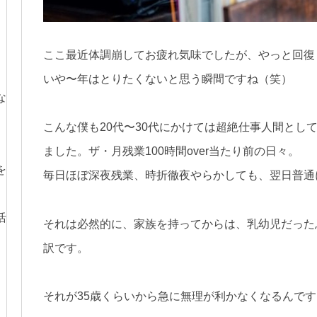
ここ最近体調崩してお疲れ気味でしたが、やっと回復しま
、
いや〜年はとりたくないと思う瞬間ですね（笑）
な
こんな僕も20代〜30代にかけては超絶仕事人間とし
ました。ザ・月残業100時間over当たり前の日々。
を
毎日ほぼ深夜残業、時折徹夜やらかしても、翌日普通
活
それは必然的に、家族を持ってからは、乳幼児だった
訳です。
それが35歳くらいから急に無理が利かなくなるんで