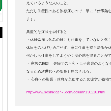
えているような人のこと。
ただし生産性のある依存症なので、単に「仕事熱
ます。
典型的な症状を挙げると
・休日恐怖→休みの日にも仕事をしていないと落
休日をのんびり過ごせず、家に仕事を持ち帰るか
何かしら仕事をしてようやく安心感を得ることが
・ 家族の問題→夫婦間の不和・母子家庭のような
なるため次世代への影響も懸念される。
・ 心身への影響→休息が欠如するため疲労が蓄積
http://www.soshikigenki.com/column130218.html