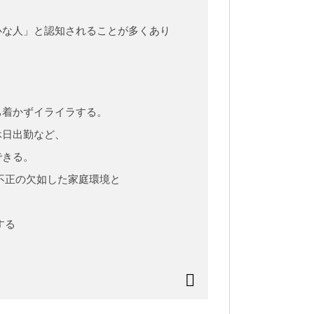
心な人」と認知されることが多くあり
ち着かずイライラする。
休日出勤など、
できる。
不正の欠如した家庭環境と
する