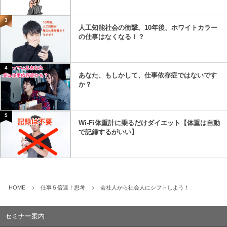
3
人工知能社会の衝撃。10年後、ホワイトカラー
の仕事はなくなる！？
4
あなた、もしかして、仕事依存症ではないです
か？
5
Wi-Fi体重計に乗るだけダイエット【体重は自動
で記録するがいい】
HOME
仕事５倍速！思考
会社人から社会人にシフトしよう！
セミナー案内