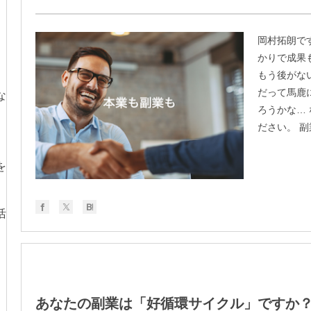
岡村拓朗で
かりで成果
、
もう後がな
だって馬鹿
な
ろうかな…
ださい。 副
を
活
あなたの副業は「好循環サイクル」ですか