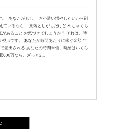
す。 あなたがもし、 お小遣い増やしたいから副
考えているなら、 見落としがちだけど めちゃくち
点があること お気づきでしょうか？ それは、時
う視点です。 あなたが時間あたりに稼ぐ金額 年
間で産出される あなたの時間単価、時給はいくら
600万なら、ざっと2...
む