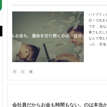
ハイブリッ
分！で生き
です。 あ
事でも大し
なんて増え
った… 貯金
会社員だからお金も時間もない、のは本当