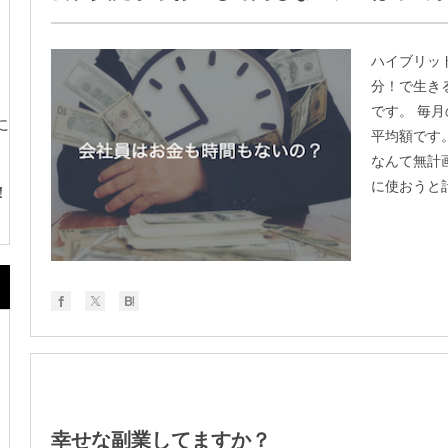
ハイブリッ
分！で生き
です。 毎
に
平均額です
なんて無計
に使おうと計
！
幸せな副業してますか？