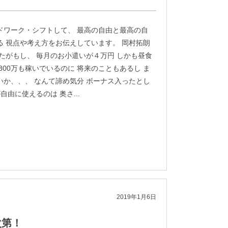
ドワーク・シフトして、 最高の自由と最高の自
る 視点や考え方をお伝えしています。 岡村拓朗
なたがもし、 毎月のお小遣いが４万円 しかも昼食
800万も稼いでいるのに 将来のこともあるし ま
いか、、、 なんて諦め気分 ボーナス入ったとし
自由に使えるのは 奥さ...
2019年1月6日
次第！