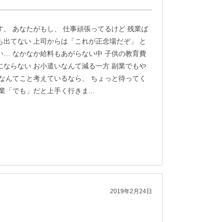
す。 あなたがもし、 仕事頑張ってるけど 残業ば
も出てない 上司からは「これが正念場だぞ」 と
い… なかなか給料もあがらない中 子供の教育費
にならない お小遣いなんて減る一方 副業でもや
 なんてこと考えているなら、 ちょっと待ってく
業「でも」だと上手く行きま...
2019年2月24日
？