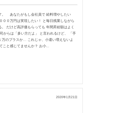
す。 あなたがもし会社員で 給料増やしたい
１０００万円は実現したい！ と毎日残業しながら
る。 だけど高評価もらっても 年間昇給額はよく
上司からは「多い方だよ」 と言われるけど、 「手
１万のプラスか… これじゃ、小遣い増えないよ
てこと感じてませんか？ お小...
2020年1月21日
？