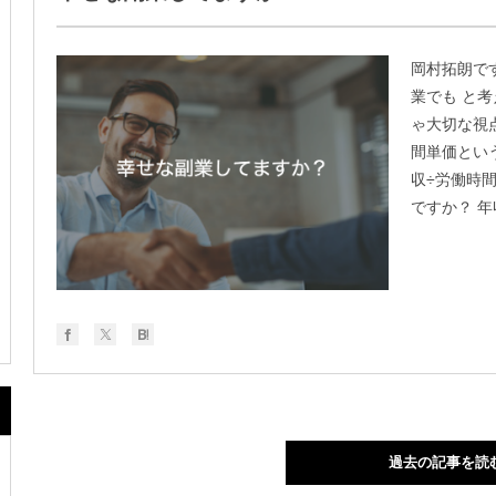
岡村拓朗で
業でも と
ゃ大切な視
間単価とい
収÷労働時
ですか？ 年収
過去の記事を読