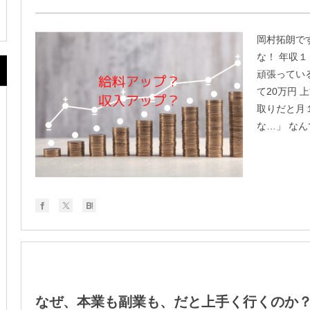
岡村拓朗で
な！ 年収
頑張ってい
て20万円 
取りだと月
な…」 なん
なぜ、本業も副業も、だと上手く行くのか