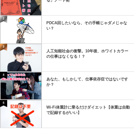
る」ノート術
2
PDCA回したいなら、その手帳じゃダメじゃな
い？
3
人工知能社会の衝撃。10年後、ホワイトカラー
の仕事はなくなる！？
4
あなた、もしかして、仕事依存症ではないです
か？
5
Wi-Fi体重計に乗るだけダイエット【体重は自動
で記録するがいい】