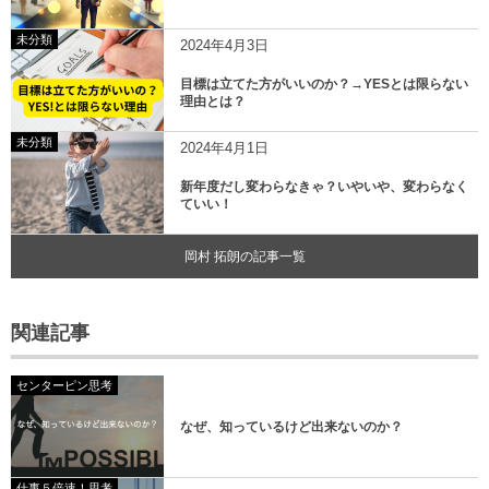
未分類
2024年4月3日
目標は立てた方がいいのか？→YESとは限らない
理由とは？
未分類
2024年4月1日
新年度だし変わらなきゃ？いやいや、変わらなく
ていい！
岡村 拓朗の記事一覧
関連記事
センターピン思考
なぜ、知っているけど出来ないのか？
仕事５倍速！思考