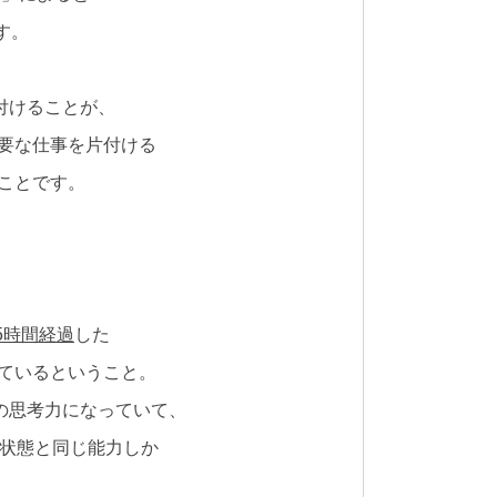
す。
付けることが、
要な仕事を片付ける
ことです
。
5時間経過
した
ているということ。
の思考力になっていて、
い状態と同じ能力しか