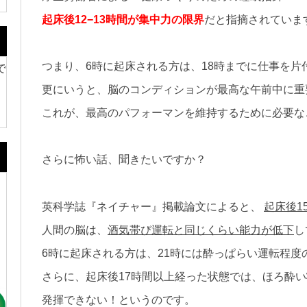
起床後12−13時間が集中力の限
界
だと指摘されていま
つまり、
6時に起床される方は、18時までに仕事を片
で
更にいうと、脳のコンディションが最高な午前中に重
これが、最高のパフォーマンを維持するために必要な
さらに怖い話、聞きたいですか？
英科学誌『ネイチャー』掲載論文によると、
起床後1
人間の脳は、
酒気帯び運転と同じくらい能力が低下
し
6時に起床される方は、21時には酔っぱらい運転程度
。
さらに、起床後17時間以上経った状態では、ほろ酔
発揮できない！というのです。