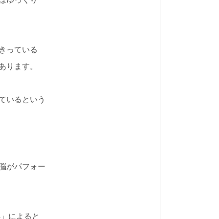
きっている
あります。
ているという
。
脳がパフォー
4」
によると