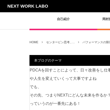
NEXT WORK LABO
自己紹介
岡村
HOME
センターピン思考 , …
パフォーマンスの限
本ブログのテーマ
PDCAを回すことによって、日々改善をし仕
や人生を変えていくって大事ですよね
でも、
その先、つまりNEXTにどんな未来を作るか
っていうのが一番先にある！