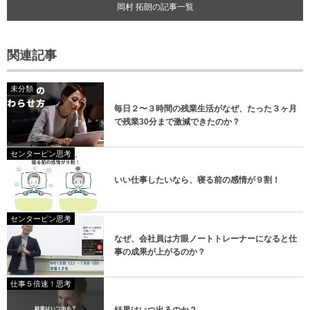
岡村 拓朗の記事一覧
関連記事
未分類
毎日２〜３時間の残業生活がなぜ、たった３ヶ月
で残業30分まで激減できたのか？
センターピン思考
いい仕事したいなら、寝る前の感情が９割！
センターピン思考
なぜ、会社員は方眼ノートトレーナーになると仕
事の成果が上がるのか？
仕事５倍速！思考