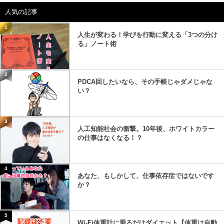
人気の記事
1
人生が変わる！学びを行動に変える「3つの分け
る」ノート術
2
PDCA回したいなら、その手帳じゃダメじゃな
い？
3
人工知能社会の衝撃。10年後、ホワイトカラー
の仕事はなくなる！？
4
あなた、もしかして、仕事依存症ではないです
か？
5
Wi-Fi体重計に乗るだけダイエット【体重は自動