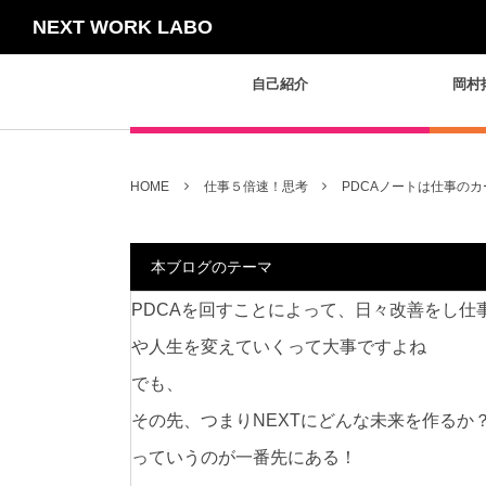
NEXT WORK LABO
自己紹介
岡村
HOME
仕事５倍速！思考
PDCAノートは仕事の
本ブログのテーマ
PDCAを回すことによって、日々改善をし仕
や人生を変えていくって大事ですよね
でも、
その先、つまりNEXTにどんな未来を作るか
っていうのが一番先にある！