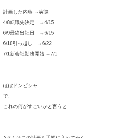
計画した内容 →実際
4/8転職先決定 →4/15
6/9最終出社日 →6/15
6/18引っ越し →6/22
7/1新会社勤務開始 →7/1
ほぼドンピシャ
で、
これの何がすごいかと言うと
Aさんはこの計画を手帳に入れてから、