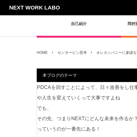
NEXT WORK LABO
自己紹介
岡村
HOME
センターピン思考
オレカンパニーに参謀を
本ブログのテーマ
PDCAを回すことによって、日々改善をし仕
や人生を変えていくって大事ですよね
でも、
その先、つまりNEXTにどんな未来を作るか
っていうのが一番先にある！