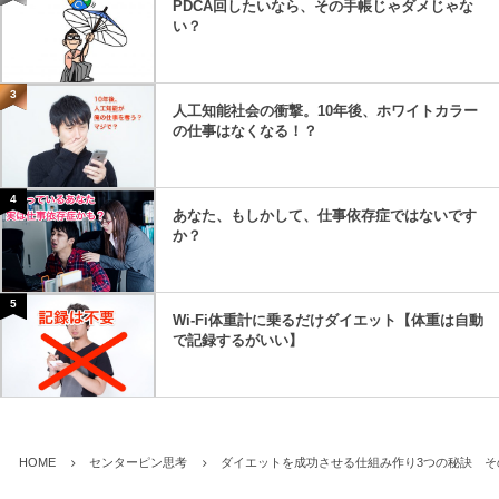
PDCA回したいなら、その手帳じゃダメじゃな
い？
3
人工知能社会の衝撃。10年後、ホワイトカラー
の仕事はなくなる！？
4
あなた、もしかして、仕事依存症ではないです
か？
5
Wi-Fi体重計に乗るだけダイエット【体重は自動
で記録するがいい】
HOME
センターピン思考
ダイエットを成功させる仕組み作り3つの秘訣 そ