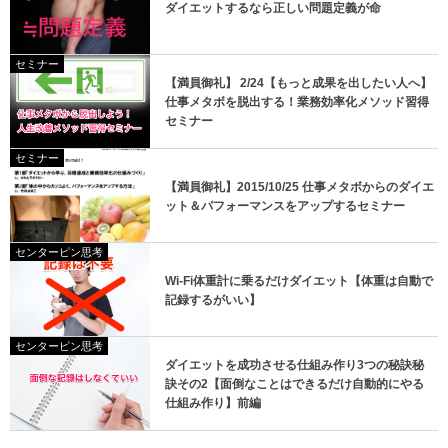
ダイエットするなら正しい問題定義が命
セミナー
【満員御礼】 2/24【もっと成果を出したい人へ】
仕事メタボを脱出する！業務効率化メソッド習得
セミナー
セミナー
【満員御礼】2015/10/25 仕事メタボからのダイエ
ット＆パフォーマンスをアップするセミナー
センターピン思考
Wi-Fi体重計に乗るだけダイエット【体重は自動で
記録するがいい】
センターピン思考
ダイエットを成功させる仕組み作り3つの秘訣秘
訣その2【面倒なことはできるだけ自動的にやる
仕組み作り】前編